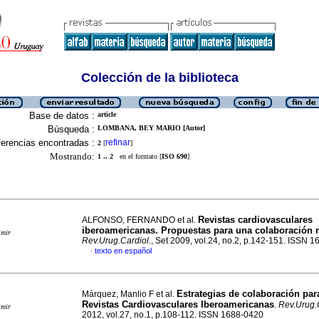
Colección de la biblioteca
Base de datos :
article
Búsqueda :
LOMBANA, BEY MARIO [Autor]
erencias encontradas :
refinar
2
[
]
Mostrando:
1 .. 2
en el formato [
ISO 690
]
Revistas cardiovasculares
ALFONSO, FERNANDO et al.
iberoamericanas. Propuestas para una colaboración 
imir
Rev.Urug.Cardiol.
, Set 2009, vol.24, no.2, p.142-151. ISSN 
texto en español
·
Estrategias de colaboración para
Márquez, Manlio F et al.
Revistas Cardiovasculares Iberoamericanas
.
Rev.Urug.
imir
2012, vol.27, no.1, p.108-112. ISSN 1688-0420