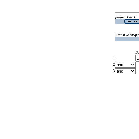
página 1 de 1
Refinar la búsqu
B
1
2
3