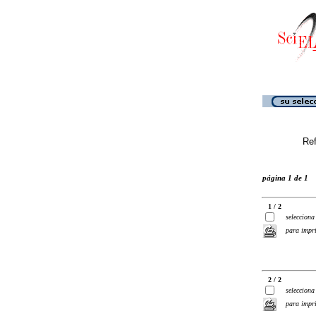
Ref
página 1 de 1
1 / 2
selecciona
para impr
2 / 2
selecciona
para impr