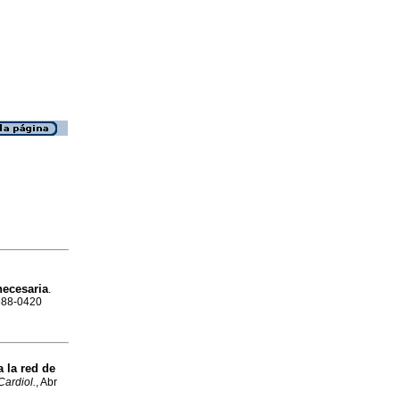
necesaria
.
1688-0420
 la red de
Cardiol.
, Abr