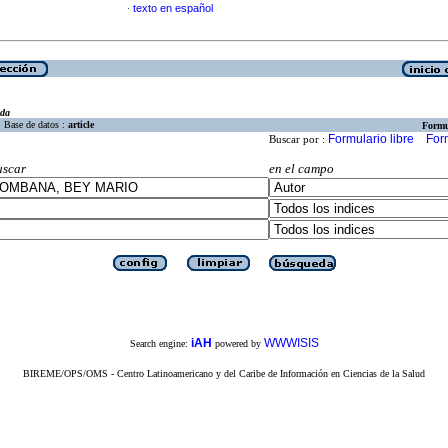
texto en español
·
eda
Base de datos :
article
Formu
Formulario libre
For
Buscar por :
uscar
en el campo
iAH
WWWISIS
Search engine:
powered by
BIREME/OPS/OMS - Centro Latinoamericano y del Caribe de Información en Ciencias de la Salud