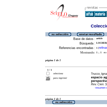
Colecció
Base de datos :
article
Búsqueda :
LOCHER,
Referencias encontradas :
refina
1
[
Mostrando:
1 .. 1
en el
página 1 de 1
1 / 1
selecciona
Trucco, Ign
espacio a
para imprimir
perspectiv
Rev. Cien. S
resumen 
·
página 1 de 1