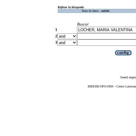
Refinar la búsqueda
Base de datos :
article
Buscar
1
2
3
Search engin
BIREME/OPS/OMS - Centro Latinoameri