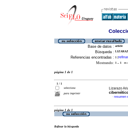
Colecció
Base de datos :
article
Búsqueda :
LIZARAZO
Referencias encontradas :
refina
1
[
Mostrando:
1 .. 1
en el
página 1 de 1
1 / 1
selecciona
Lizarazo Ari
cibernétic
para imprimir
resumen 
·
página 1 de 1
Refinar la búsqueda