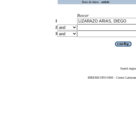
Base de datos :
article
Buscar
1
2
3
Search engin
BIREME/OPS/OMS - Centro Latinoameri