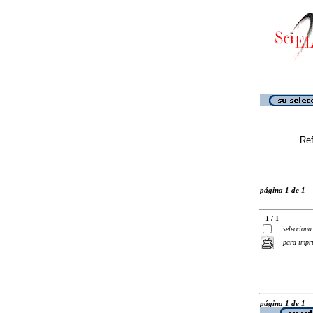
Ref
página 1 de 1
1 / 1
selecciona
para impr
página 1 de 1