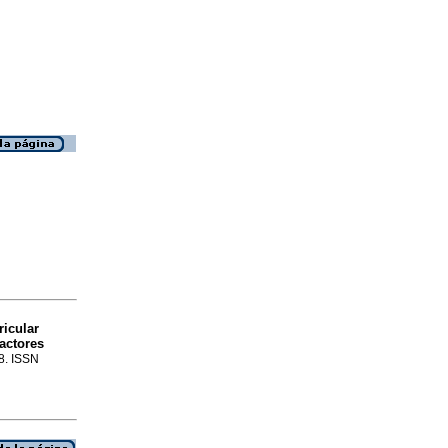
ricular
actores
48. ISSN