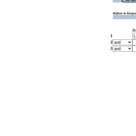
Refinar la búsqu
B
1
2
3