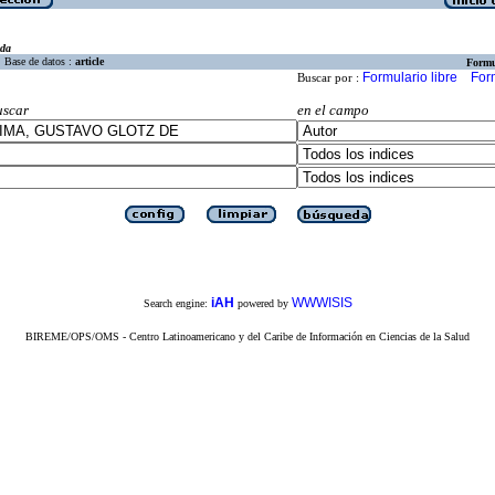
eda
Base de datos :
article
Formu
Formulario libre
For
Buscar por :
uscar
en el campo
iAH
WWWISIS
Search engine:
powered by
BIREME/OPS/OMS - Centro Latinoamericano y del Caribe de Información en Ciencias de la Salud