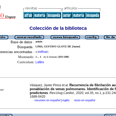
Colección de la biblioteca
Base de datos :
article
Búsqueda :
LIMA, GUSTAVO GLOTZ DE [Autor]
erencias encontradas :
refinar
1
[
]
Mostrando:
1 .. 1
en el formato [
ISO 690
]
Curriculum:
Lattes
Recurrencia de fibrilación au
Vásquez, Javier Pinos et al.
posablación de venas pulmonares. Identificación de f
imir
predictores
.
Rev.Urug.Cardiol.
, 2020, vol.35, no.1, p.231-2
1688-0420
|
resumen en español
inglés
texto en español
·
·