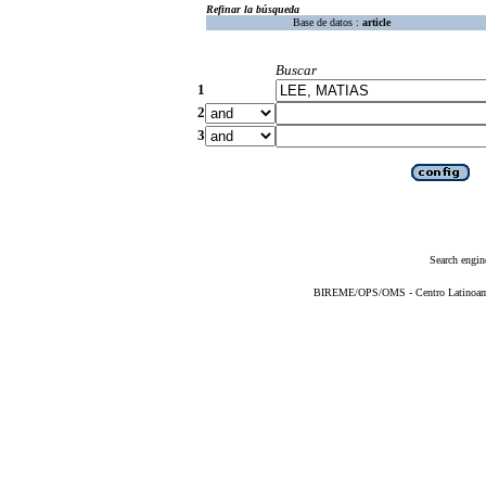
Refinar la búsqueda
Base de datos :
article
Buscar
1
2
3
Search engin
BIREME/OPS/OMS - Centro Latinoameri