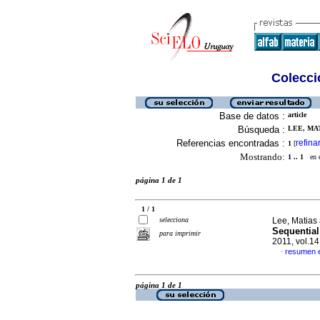
Colecció
Base de datos :
article
Búsqueda :
LEE, MAT
Referencias encontradas :
refina
1
[
Mostrando:
1 .. 1
en el
página 1 de 1
1 / 1
selecciona
Lee, Matias
Sequential
para imprimir
2011, vol.14
resumen e
·
página 1 de 1