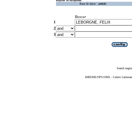
Refinar la búsqueda
Base de datos :
article
Buscar
1
2
3
Search engin
BIREME/OPS/OMS - Centro Latinoameri