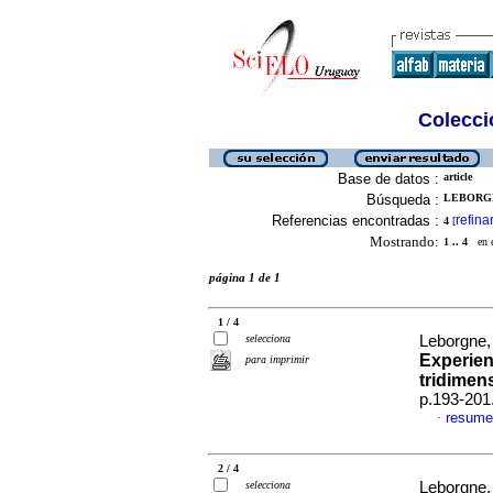
Colecció
Base de datos :
article
Búsqueda :
LEBORGNE
Referencias encontradas :
refina
4
[
Mostrando:
1 .. 4
en el
página 1 de 1
1 / 4
selecciona
Leborgne, 
Experien
para imprimir
tridimen
p.193-201
resume
·
2 / 4
selecciona
Leborgne, 