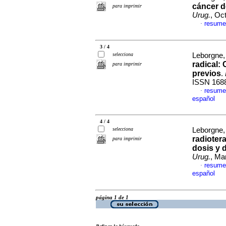
cáncer
d
para imprimir
Urug.
, Oc
resume
·
3 / 4
selecciona
Leborgne, 
radical
:
para imprimir
previos
.
ISSN 168
resume
·
español
4 / 4
selecciona
Leborgne, 
radiotera
para imprimir
dosis y 
Urug.
, Ma
resume
·
español
página 1 de 1