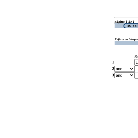
página 1 de 1
Refinar la búsqu
B
1
2
3