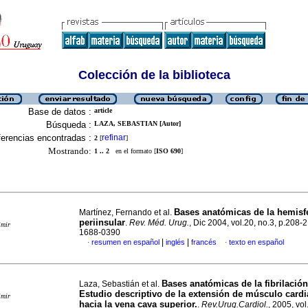
Colección de la biblioteca
Base de datos :
article
Búsqueda :
LAZA, SEBASTIAN [Autor]
erencias encontradas :
refinar
2
[
]
Mostrando:
1 .. 2
en el formato [
ISO 690
]
Bases anatómicas
de la hemisf
Martínez, Fernando et al.
periinsular
.
Rev. Méd. Urug.
, Dic 2004, vol.20, no.3, p.208-
imir
1688-0390
|
|
resumen en español
inglés
francés
texto en español
·
·
Bases anatómicas de la fibrilación 
Laza, Sebastián et al.
Estudio descriptivo de la extensión de músculo
cardi
imir
hacia la vena cava superior.
.
Rev.Urug.Cardiol.
, 2005, vol