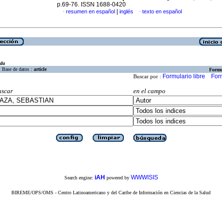
p.69-76. ISSN 1688-0420
|
resumen en español
inglés
texto en español
·
·
eda
Base de datos :
article
Formu
Formulario libre
For
Buscar por :
uscar
en el campo
iAH
WWWISIS
Search engine:
powered by
BIREME/OPS/OMS - Centro Latinoamericano y del Caribe de Información en Ciencias de la Salud