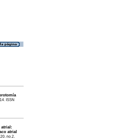
erotomía
214. ISSN
atrial
:
aco atrial
.20, no.2,