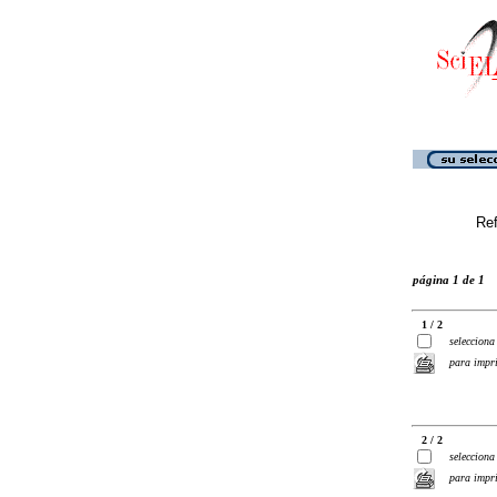
Ref
página 1 de 1
1 / 2
selecciona
para impr
2 / 2
selecciona
para impr