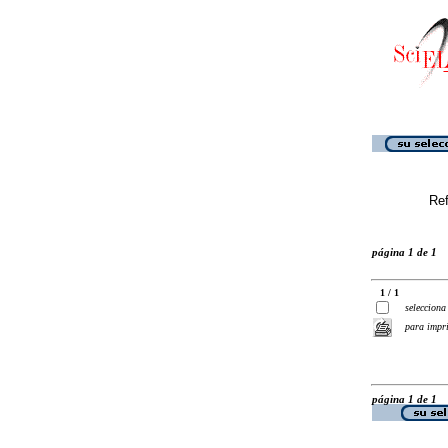
Ref
página 1 de 1
1 / 1
selecciona
para impr
página 1 de 1