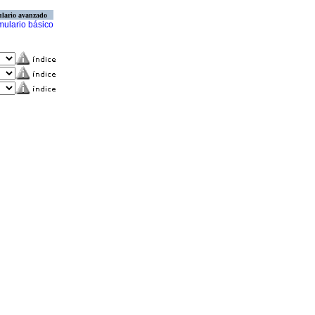
lario avanzado
mulario básico