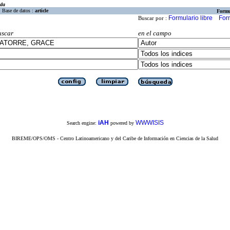
eda
Base de datos :
article
Formu
Formulario libre
For
Buscar por :
uscar
en el campo
iAH
WWWISIS
Search engine:
powered by
BIREME/OPS/OMS - Centro Latinoamericano y del Caribe de Información en Ciencias de la Salud