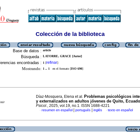
Colección de la biblioteca
Base de datos :
article
Búsqueda :
LATORRE, GRACE [Autor]
erencias encontradas :
refinar
1
[
]
Mostrando:
1 .. 1
en el formato [
ISO 690
]
Problemas psicológicos inte
Díaz-Mosquera, Elena et al.
y externalizados en adultos jóvenes de Quito, Ecuado
imir
Psicol.
, 2025, vol.19, no.1. ISSN 1688-4221
|
|
resumen en español
portugués
inglés
texto en español
·
·