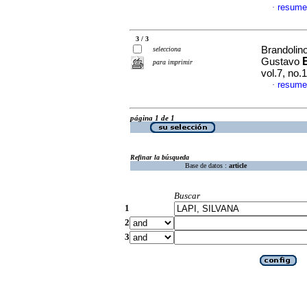
resume
·
3 / 3
Brandolino
selecciona
Gustavo
para imprimir
vol.7, no
resume
·
página 1 de 1
Refinar la búsqueda
Base de datos :
article
Buscar
1
2
3