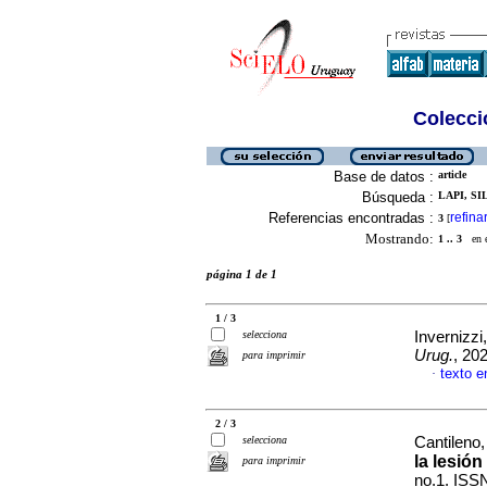
Colecció
Base de datos :
article
Búsqueda :
LAPI, SI
Referencias encontradas :
refina
3
[
Mostrando:
1 .. 3
en el
página 1 de 1
1 / 3
selecciona
Invernizzi
Urug.
, 20
para imprimir
texto e
·
2 / 3
selecciona
Cantileno,
la lesión 
para imprimir
no.1. ISS