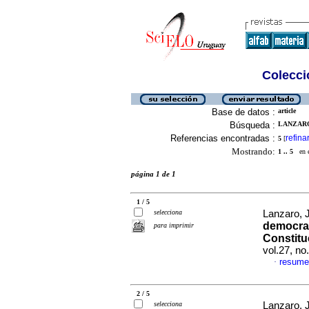
Colecció
Base de datos :
article
Búsqueda :
LANZARO
Referencias encontradas :
refina
5
[
Mostrando:
1 .. 5
en el
página 1 de 1
1 / 5
selecciona
Lanzaro, 
democrac
para imprimir
Constitu
vol.27, n
resume
·
2 / 5
selecciona
Lanzaro, 