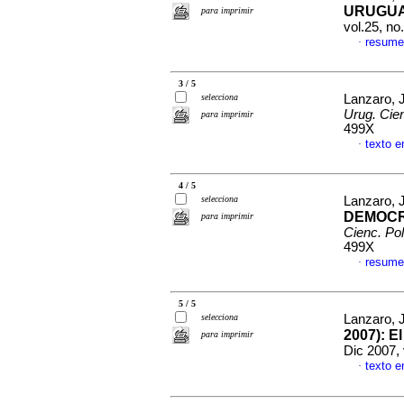
URUGUAY
para imprimir
vol.25, n
resume
·
3 / 5
selecciona
Lanzaro, 
Urug. Cien
para imprimir
499X
texto e
·
4 / 5
selecciona
Lanzaro, 
DEMOCR
para imprimir
Cienc. Polí
499X
resume
·
5 / 5
selecciona
Lanzaro, 
2007)
:
El
para imprimir
Dic 2007, 
texto e
·