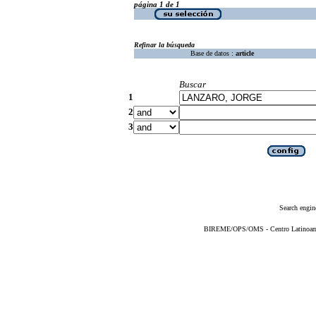
página 1 de 1
Refinar la búsqueda
Base de datos :
article
Buscar
1
2
3
Search engin
BIREME/OPS/OMS - Centro Latinoameri