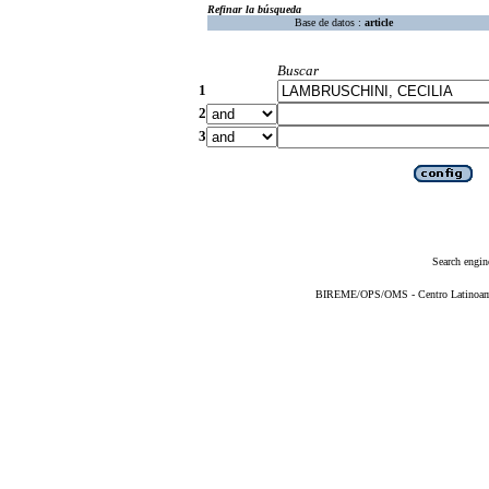
Refinar la búsqueda
Base de datos :
article
Buscar
1
2
3
Search engin
BIREME/OPS/OMS - Centro Latinoameri