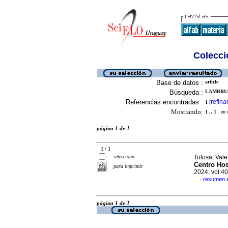
Colecció
Base de datos :
article
Búsqueda :
LAMBRUSC
Referencias encontradas :
refina
1
[
Mostrando:
1 .. 1
en el
página 1 de 1
1 / 1
selecciona
Tolosa, Valer
Centro Hos
para imprimir
2024, vol.4
resumen 
·
página 1 de 1