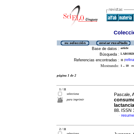
Colecció
Base de datos :
article
Búsqueda :
LABORDE,
Referencias encontradas :
refina
11
[
Mostrando:
1 .. 10
en 
página 1 de 2
1 / 11
selecciona
Pascale, 
consumo 
para imprimir
lactanci
88. ISSN 
resume
·
2 / 11
selecciona