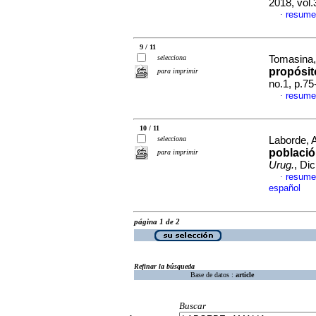
2018, vol.
resume
·
9 / 11
selecciona
Tomasina,
propósit
para imprimir
no.1, p.7
resume
·
10 / 11
selecciona
Laborde, A
població
para imprimir
Urug.
, Di
resume
·
español
página 1 de 2
Refinar la búsqueda
Base de datos :
article
Buscar