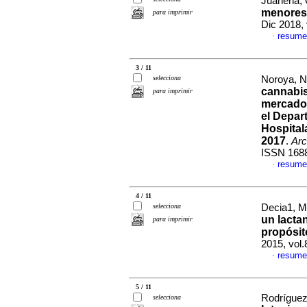
Juanena, C
menores 
para imprimir
Dic 2018,
resume
·
3 / 11
selecciona
Noroya, Ni
cannabis
para imprimir
mercado 
el Depar
Hospital
2017
.
Arc
ISSN 168
resume
·
4 / 11
selecciona
Decia1, M
un lacta
para imprimir
propósit
2015, vol
resume
·
5 / 11
Rodríguez
selecciona