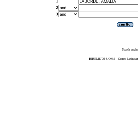
1
2
3
Search engin
BIREME/OPS/OMS - Centro Latinoameri