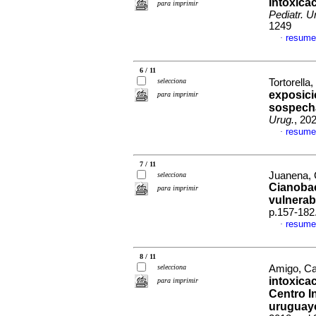
Intoxica
para imprimir
Pediatr. U
1249
resume
·
6 / 11
selecciona
Tortorella
exposici
para imprimir
sospecha
Urug.
, 20
resume
·
7 / 11
Juanena, 
selecciona
Cianobac
para imprimir
vulnerabi
p.157-182
resume
·
8 / 11
selecciona
Amigo, Car
intoxica
para imprimir
Centro I
uruguayo