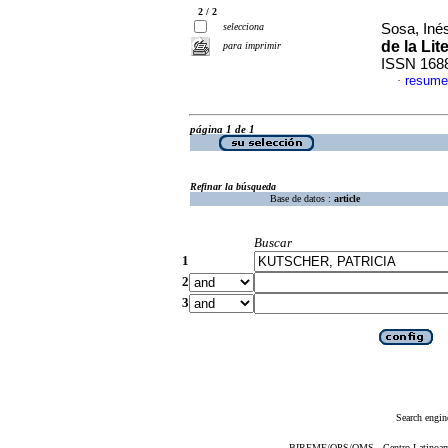
2 / 2
selecciona
Sosa, Inés
de la Lit
para imprimir
ISSN 168
resume
·
página 1 de 1
Refinar la búsqueda
Base de datos :
article
Buscar
1
2
3
Search engin
BIREME/OPS/OMS - Centro Latinoameri