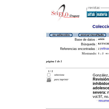
Colecció
Base de datos :
article
Búsqueda :
KUTSCHER
Referencias encontradas :
refina
2
[
Mostrando:
1 .. 2
en el
página 1 de 1
1 / 2
González,
selecciona
Revisión
para imprimir
inhibido
adolesce
severa: 
vol.97, n
resume
·