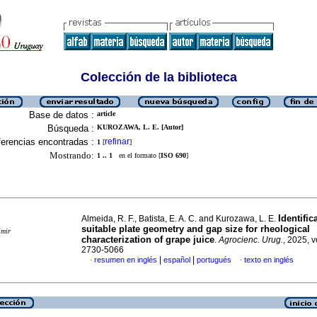
Colección de la biblioteca
Base de datos :
article
Búsqueda :
KUROZAWA, L. E. [Autor]
erencias encontradas :
refinar
1
[
]
Mostrando:
1 .. 1
en el formato [
ISO 690
]
Identific
Almeida, R. F., Batista, E. A. C. and Kurozawa, L. E.
suitable plate geometry and gap size for rheological
imir
characterization of grape juice
.
Agrocienc. Urug.
, 2025, 
2730-5066
|
|
resumen en inglés
español
portugués
texto en inglés
·
·