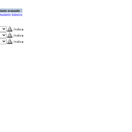
lario avanzado
mulario básico