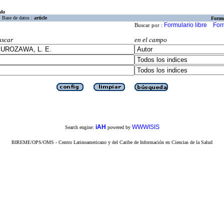
eda
Base de datos :
article
Formu
Formulario libre
For
Buscar por :
uscar
en el campo
iAH
WWWISIS
Search engine:
powered by
BIREME/OPS/OMS - Centro Latinoamericano y del Caribe de Información en Ciencias de la Salud