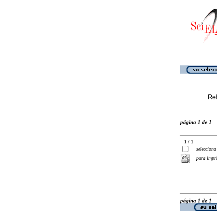
Ref
página 1 de 1
1 / 1
selecciona
para impr
página 1 de 1