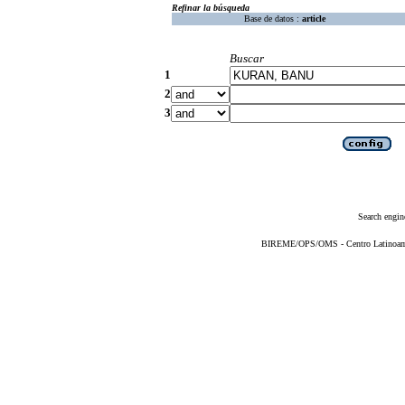
Refinar la búsqueda
Base de datos :
article
Buscar
1
2
3
Search engin
BIREME/OPS/OMS - Centro Latinoameri