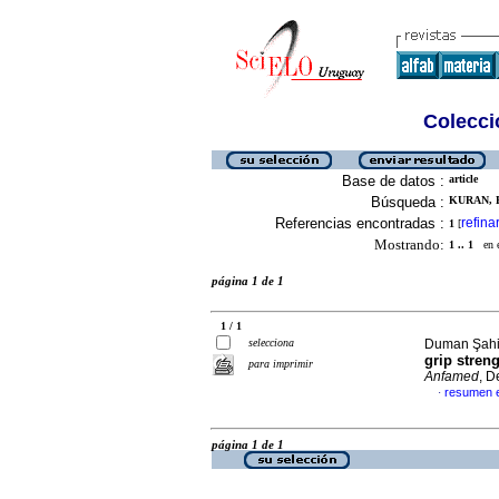
Colecció
Base de datos :
article
Búsqueda :
KURAN, B
Referencias encontradas :
refina
1
[
Mostrando:
1 .. 1
en el
página 1 de 1
1 / 1
selecciona
Duman Şahin
grip streng
para imprimir
Anfamed
, D
resumen e
·
página 1 de 1