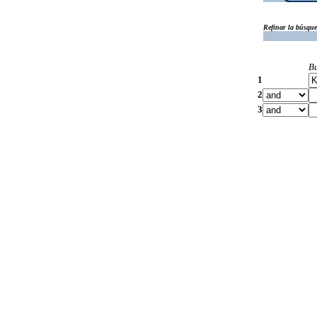
Refinar la búsqu
B
1
2
3