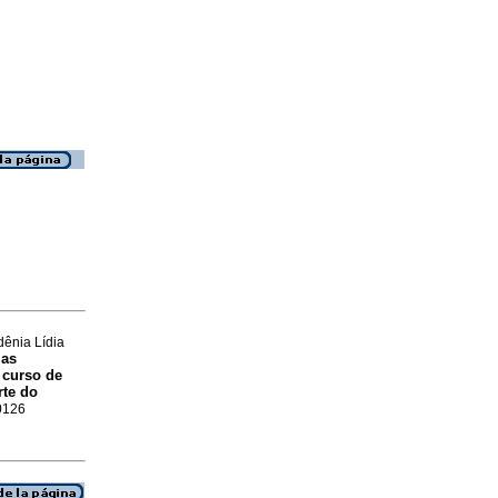
dênia Lídia
 as
 curso de
rte do
-0126