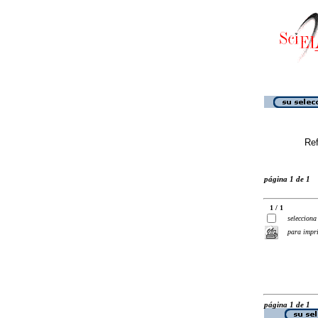
Ref
página 1 de 1
1 / 1
selecciona
para impr
página 1 de 1