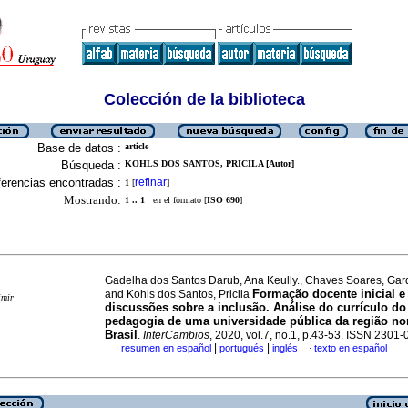
Colección de la biblioteca
Base de datos :
article
Búsqueda :
KOHLS DOS SANTOS, PRICILA [Autor]
erencias encontradas :
refinar
1
[
]
Mostrando:
1 .. 1
en el formato [
ISO 690
]
Gadelha dos Santos Darub, Ana Keully., Chaves Soares, Gar
Formação docente inicial e
and Kohls dos Santos, Pricila
imir
discussões sobre a inclusão. Análise do currículo do
pedagogia de uma universidade pública da região no
Brasil
.
InterCambios
, 2020, vol.7, no.1, p.43-53. ISSN 2301
|
|
resumen en español
portugués
inglés
texto en español
·
·