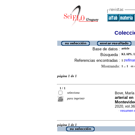
Colecció
Base de datos :
article
Búsqueda :
KLAPS, L
Referencias encontradas :
refina
1
[
Mostrando:
1 .. 1
en el
página 1 de 1
1 / 1
selecciona
Bove, María 
arterial en
para imprimir
Montevideo
2020, vol.3
resumen 
·
página 1 de 1