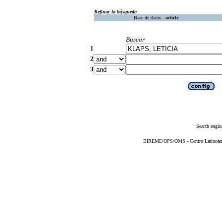
Refinar la búsqueda
Base de datos :
article
Buscar
1
2
3
Search engin
BIREME/OPS/OMS - Centro Latinoameri