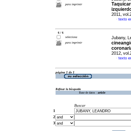
Taquicard
para imprimir
izquierd
2011, vol.
texto e
·
6 / 6
selecciona
Jubany, Le
cineangi
para imprimir
coronari
2012, vol.
texto e
·
página 1 de 1
Refinar la búsqueda
Base de datos :
article
Buscar
1
2
3