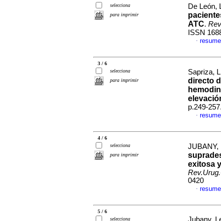
selecciona
De León, L
paciente
para imprimir
ATC
.
Rev
ISSN 168
resume
·
3 / 6
selecciona
Sapriza, L
directo 
para imprimir
hemodina
elevació
p.249-257
resume
·
4 / 6
selecciona
JUBANY, 
suprades
para imprimir
exitosa 
Rev.Urug.
0420
resume
·
5 / 6
Jubany, L
selecciona