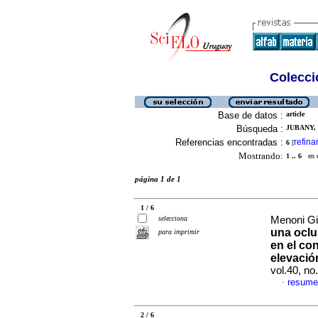
Colecció
Base de datos :
article
Búsqueda :
JUBANY, 
Referencias encontradas :
refina
6
[
Mostrando:
1 .. 6
en el
página 1 de 1
1 / 6
selecciona
Menoni Gio
una oclu
para imprimir
en el co
elevació
vol.40, n
resume
·
2 / 6