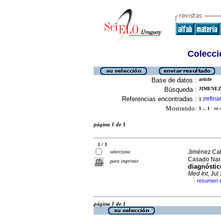
Colecció
Base de datos :
article
Búsqueda :
JIMENEZ
Referencias encontradas :
refina
1
[
Mostrando:
1 .. 1
en el
página 1 de 1
1 / 1
Jiménez Cab
selecciona
Casado Nara
para imprimir
diagnóstic
Med Int
, Ju
resumen 
·
página 1 de 1