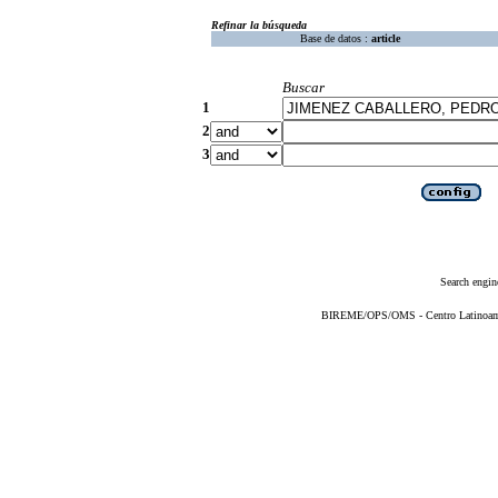
Refinar la búsqueda
Base de datos :
article
Buscar
1
2
3
Search engin
BIREME/OPS/OMS - Centro Latinoameri