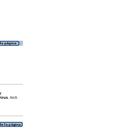
y
virus
.
Arch.