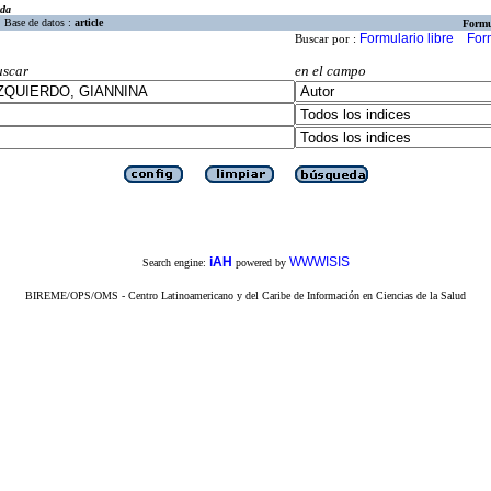
eda
Base de datos :
article
Formu
Formulario libre
For
Buscar por :
uscar
en el campo
iAH
WWWISIS
Search engine:
powered by
BIREME/OPS/OMS - Centro Latinoamericano y del Caribe de Información en Ciencias de la Salud