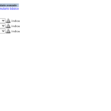
lario avanzado
mulario básico