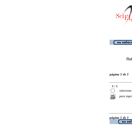
Ref
página 1 de 1
1 / 1
selecciona
para impr
página 1 de 1