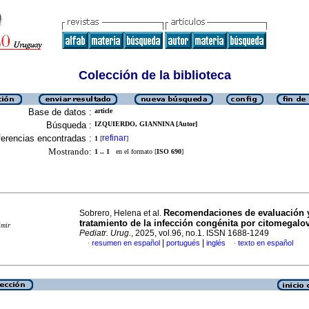
Colección de la biblioteca
Base de datos :
article
Búsqueda :
IZQUIERDO, GIANNINA [Autor]
erencias encontradas :
refinar
1
[
]
Mostrando:
1 .. 1
en el formato [
ISO 690
]
Recomendaciones de evaluación 
Sobrero, Helena et al.
tratamiento de la infección congénita por citomegalo
imir
Pediatr. Urug.
, 2025, vol.96, no.1. ISSN 1688-1249
|
|
resumen en español
portugués
inglés
texto en español
·
·