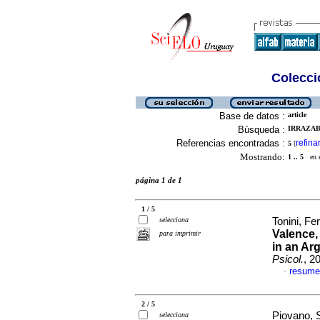
Colecció
Base de datos :
article
Búsqueda :
IRRAZABA
Referencias encontradas :
refina
5
[
Mostrando:
1 .. 5
en el
página 1 de 1
1 / 5
selecciona
Tonini, Fe
Valence,
para imprimir
in an Ar
Psicol.
, 2
resume
·
2 / 5
Piovano, S
selecciona