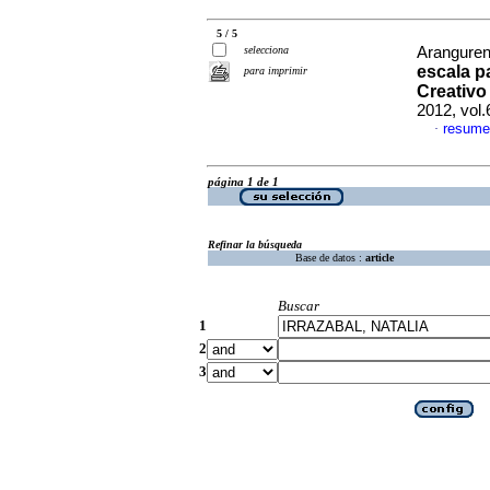
5 / 5
selecciona
Aranguren,
escala p
para imprimir
Creativo
2012, vol.
resume
·
página 1 de 1
Refinar la búsqueda
Base de datos :
article
Buscar
1
2
3