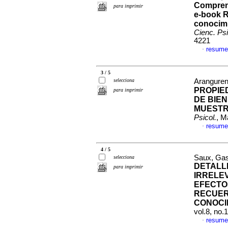
Comprens
para imprimir
e-book R
conocimi
Cienc. Psi
4221
resume
·
3 / 5
selecciona
Aranguren,
PROPIE
para imprimir
DE BIE
MUESTR
Psicol.
, M
resume
·
4 / 5
Saux, Gast
selecciona
DETALL
para imprimir
IRRELE
EFECTO
RECUER
CONOCI
vol.8, no
resume
·