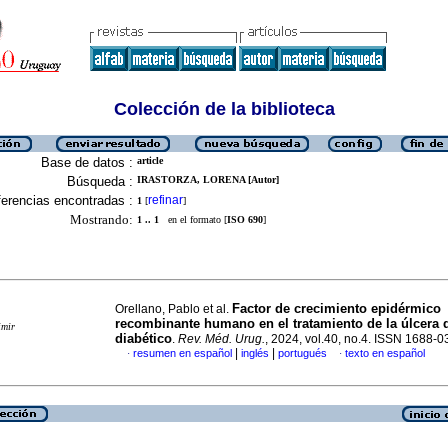
Colección de la biblioteca
Base de datos :
article
Búsqueda :
IRASTORZA, LORENA [Autor]
erencias encontradas :
refinar
1
[
]
Mostrando:
1 .. 1
en el formato [
ISO 690
]
Factor de crecimiento epidérmico
Orellano, Pablo et al.
recombinante humano en el tratamiento de la úlcera 
imir
diabético
.
Rev. Méd. Urug.
, 2024, vol.40, no.4. ISSN 1688-
|
|
resumen en español
inglés
portugués
texto en español
·
·