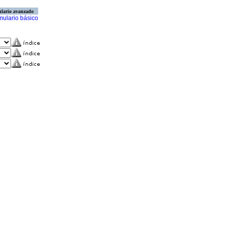
lario avanzado
mulario básico