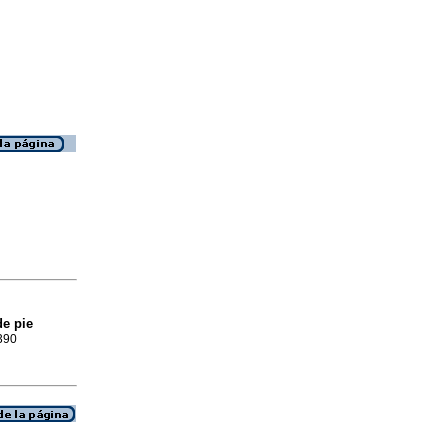
de pie
0390