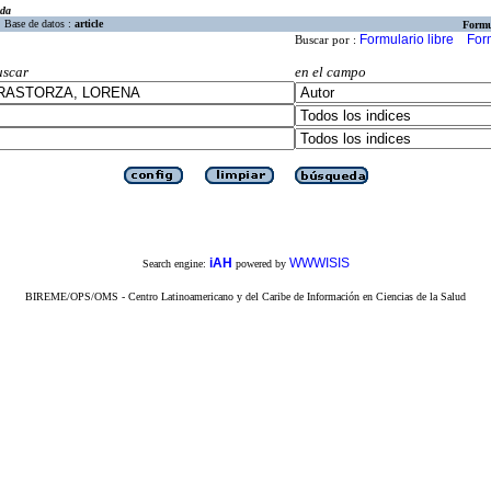
eda
Base de datos :
article
Formu
Formulario libre
For
Buscar por :
uscar
en el campo
iAH
WWWISIS
Search engine:
powered by
BIREME/OPS/OMS - Centro Latinoamericano y del Caribe de Información en Ciencias de la Salud