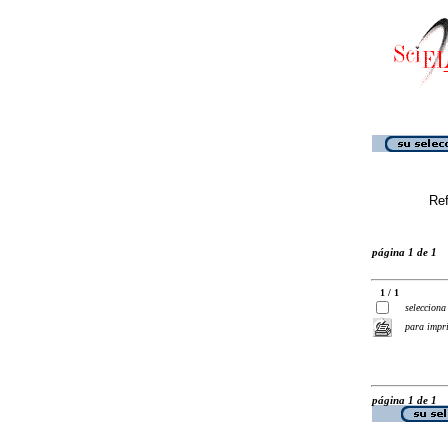
Ref
página 1 de 1
1 / 1
selecciona
para impr
página 1 de 1