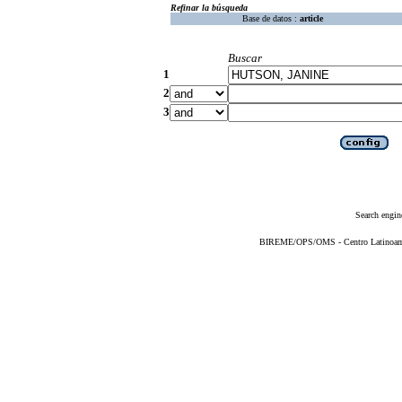
Refinar la búsqueda
Base de datos :
article
Buscar
1
2
3
Search engin
BIREME/OPS/OMS - Centro Latinoameri