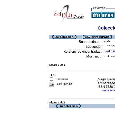
Colecció
Base de datos :
article
Búsqueda :
HUTSON, 
Referencias encontradas :
refina
1
[
Mostrando:
1 .. 1
en el
página 1 de 1
1 / 1
selecciona
Magri, Raque
embaraza
para imprimir
ISSN 1688-
resumen 
·
página 1 de 1