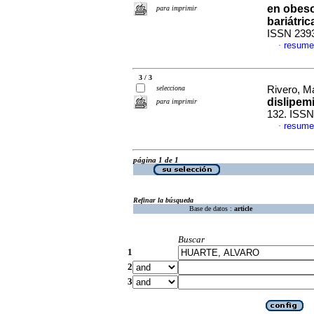
en obeso
para imprimir
bariátric
ISSN 239
resume
·
3 / 3
selecciona
Rivero, Ma
dislipem
para imprimir
132. ISSN
resume
·
página 1 de 1
Refinar la búsqueda
Base de datos :
article
Buscar
1
2
3