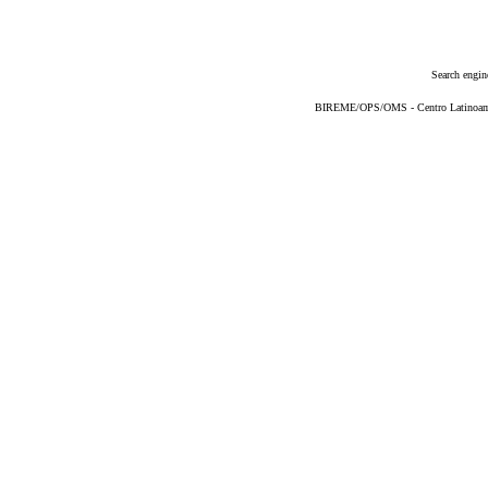
Search engin
BIREME/OPS/OMS - Centro Latinoameri