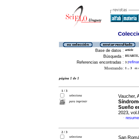
Colecció
Base de datos :
article
Búsqueda :
HUARTE, 
Referencias encontradas :
refina
3
[
Mostrando:
1 .. 3
en el
página 1 de 1
1 / 3
selecciona
Vaucher, A
Síndrome
para imprimir
Sueño en
2023, vol.
resume
·
2 / 3
selecciona
San Román