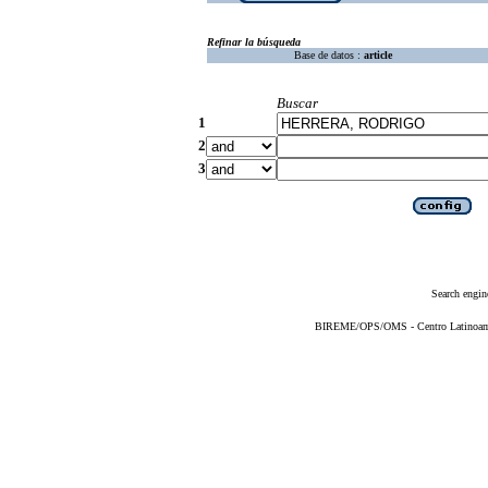
Refinar la búsqueda
Base de datos :
article
Buscar
1
2
3
Search engin
BIREME/OPS/OMS - Centro Latinoameri