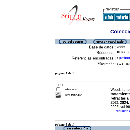
Colecció
Base de datos :
article
Búsqueda :
HERRERA
Referencias encontradas :
refina
1
[
Mostrando:
1 .. 1
en el
página 1 de 1
1 / 1
selecciona
Wood, Irene 
tratamient
para imprimir
refractaria
2021-2024. 
2025, vol.9
resumen 
·
página 1 de 1