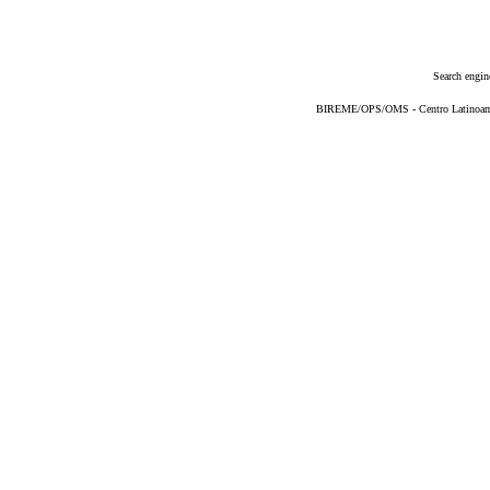
Search engin
BIREME/OPS/OMS - Centro Latinoameri