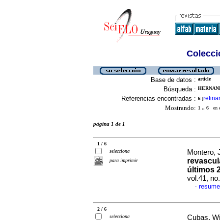
Colecció
Base de datos :
article
Búsqueda :
HERNAND
Referencias encontradas :
refina
6
[
Mostrando:
1 .. 6
en el
página 1 de 1
1 / 6
selecciona
Montero, J
revascul
para imprimir
últimos 
vol.41, n
resume
·
2 / 6
selecciona
Cubas, Wil