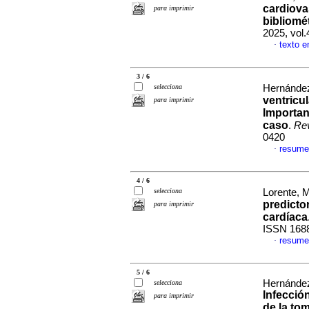
cardiova
para imprimir
bibliomé
2025, vol
texto e
·
3 / 6
selecciona
Hernández
ventricu
para imprimir
Importan
caso
.
Rev
0420
resume
·
4 / 6
selecciona
Lorente, 
predicto
para imprimir
cardíaca
ISSN 168
resume
·
5 / 6
Hernández
selecciona
Infecció
para imprimir
de la to