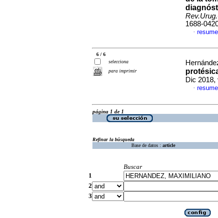
diagnóst
Rev.Urug.
1688-042
resume
·
6 / 6
selecciona
Hernández
protésic
para imprimir
Dic 2018,
resume
·
página 1 de 1
Refinar la búsqueda
Base de datos :
article
Buscar
1
2
3