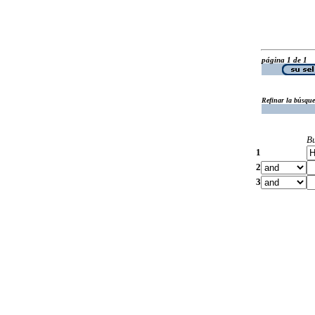
página 1 de 1
Refinar la búsqu
B
1
2
3