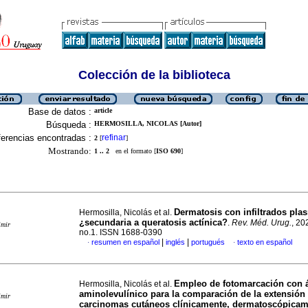
Colección de la biblioteca
Base de datos :
article
Búsqueda :
HERMOSILLA, NICOLAS [Autor]
erencias encontradas :
refinar
2
[
]
Mostrando:
1 .. 2
en el formato [
ISO 690
]
Dermatosis con infiltrados plas
Hermosilla, Nicolás et al.
¿secundaria a queratosis actínica?
.
Rev. Méd. Urug.
, 20
imir
no.1. ISSN 1688-0390
|
|
resumen en español
inglés
portugués
texto en español
·
·
Empleo de fotomarcación con á
Hermosilla, Nicolás et al.
aminolevulínico para la comparación de la extensión
imir
carcinomas cutáneos clínicamente, dermatoscópicam