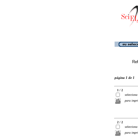
Ref
página 1 de 1
1 / 2
selecciona
para impr
2 / 2
selecciona
para impr