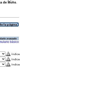
ca de Mohs
.
lario avanzado
mulario básico