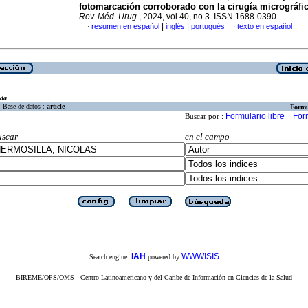
fotomarcación corroborado con la cirugía micrográfi
Rev. Méd. Urug.
, 2024, vol.40, no.3. ISSN 1688-0390
|
|
resumen en español
inglés
portugués
texto en español
·
·
eda
Base de datos :
article
Formu
Formulario libre
For
Buscar por :
uscar
en el campo
iAH
WWWISIS
Search engine:
powered by
BIREME/OPS/OMS - Centro Latinoamericano y del Caribe de Información en Ciencias de la Salud