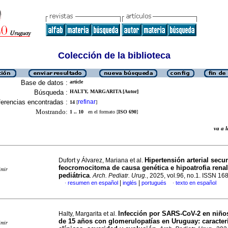
Colección de la biblioteca
Base de datos :
article
Búsqueda :
HALTY, MARGARITA [Autor]
erencias encontradas :
refinar
14
[
]
Mostrando:
1 .. 10
en el formato [
ISO 690
]
va a
Hipertensión arterial secu
Dufort y Álvarez, Mariana et al.
feocromocitoma de causa genética e hipoatrofia rena
imir
pediátrica
.
Arch. Pediatr. Urug.
, 2025, vol.96, no.1. ISSN 1
|
|
resumen en español
inglés
portugués
texto en español
·
·
Infección por SARS-CoV-2 en niñ
Halty, Margarita et al.
de 15 años con glomerulopatías en Uruguay: caracterí
imir