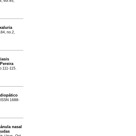
4, vol.95,
xaluria
.84, no.2,
tiasis
 Pereira
 p.111-115.
idiopático
. ISSN 1688-
cánula nasal
agudas