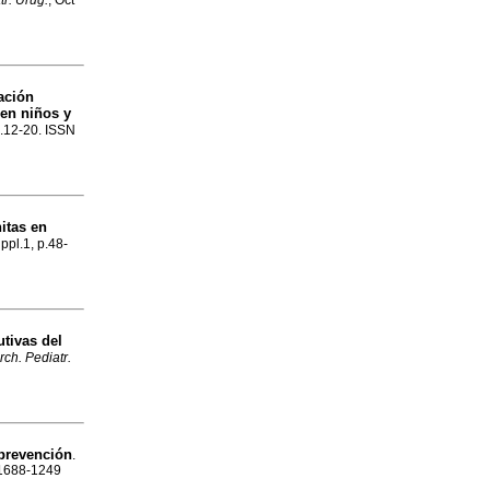
tr. Urug.
, Oct
ación
 en niños y
p.12-20. ISSN
itas en
uppl.1, p.48-
utivas del
rch. Pediatr.
prevención
.
N 1688-1249