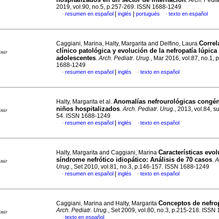
.
Arch. Pedia
2019, vol.90, no.5, p.257-269. ISSN 1688-1249
|
|
resumen en español
inglés
portugués
texto en español
·
·
Correl
Caggiani, Marina, Halty, Margarita and Delfino, Laura
clínico patológica y evolución de la nefropatía lúpica
imir
adolescentes
.
Arch. Pediatr. Urug.
, Mar 2016, vol.87, no.1, 
1688-1249
|
resumen en español
inglés
texto en español
·
·
Anomalías nefrourológicas congén
Halty, Margarita et al.
niños hospitalizados
.
Arch. Pediatr. Urug.
, 2013, vol.84, s
imir
54. ISSN 1688-1249
|
resumen en español
inglés
texto en español
·
·
Características evol
Halty, Margarita and Caggiani, Marina
síndrome nefrótico idiopático: Análisis de 70 casos
.
A
imir
Urug.
, Set 2010, vol.81, no.3, p.146-157. ISSN 1688-1249
|
resumen en español
inglés
texto en español
·
·
Conceptos de nefro
Caggiani, Marina and Halty, Margarita
Arch. Pediatr. Urug.
, Set 2009, vol.80, no.3, p.215-218. ISS
imir
texto en español
·