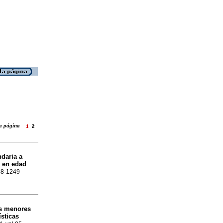
 la página
ndaria a
l en edad
688-1249
os menores
sticas