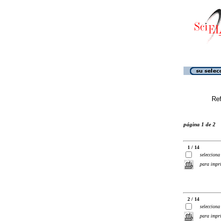
Ref
página 1 de 2
1 / 14
selecciona
para impr
2 / 14
selecciona
para impr