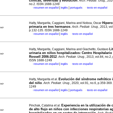
clínicas, severidad y evolución
.
Arch. Pediatr. Urug.
, 202
no.2. ISSN 1688-1249
|
|
resumen en español
inglés
portugués
texto en español
·
·
Hipero
Halty, Margarita, Caggiani, Marina and Noboa, Oscar
primaria en tres hermanos
.
Arch. Pediatr. Urug.
, 2013, vol
imir
p.132-135. ISSN 1688-1249
|
resumen en español
inglés
texto en español
·
·
Li
Halty, Margarita, Caggiani, Marina and Giachetto, Gustavo
urinaria en niños hospitalizados: Centro Hospitalario
imir
Rossell 2006-2012
.
Arch. Pediatr. Urug.
, 2013, vol.84, no.2,
ISSN 1688-1249
|
resumen en español
inglés
texto en español
·
·
Evolución del síndrome nefrótico 
Halty, Margarita et al.
del niño
.
Arch. Pediatr. Urug.
, 2020, vol.91, no.6, p.359-369
imir
1249
|
|
resumen en español
inglés
portugués
texto en español
·
·
Experiencia en la utilización de 
Pinchak, Catalina et al.
de alto flujo en niños con infecciones respiratorias 
imir
hospitalizados en un sector de internación