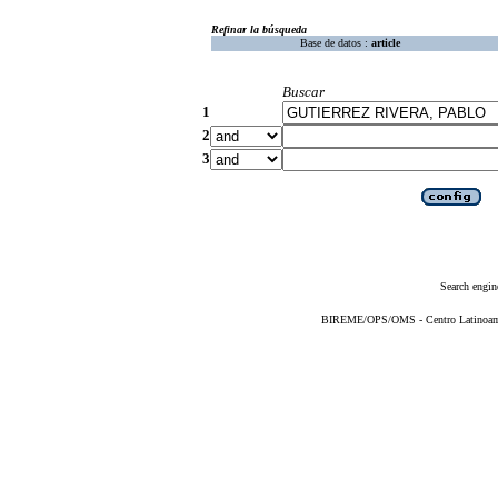
Refinar la búsqueda
Base de datos :
article
Buscar
1
2
3
Search engin
BIREME/OPS/OMS - Centro Latinoameri