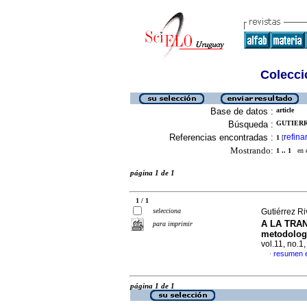
Colecció
Base de datos :
article
Búsqueda :
GUTIERR
Referencias encontradas :
refina
1
[
Mostrando:
1 .. 1
en el
página 1 de 1
1 / 1
selecciona
Gutiérrez R
A LA TRA
para imprimir
metodolog
vol.11, no.
resumen 
·
página 1 de 1