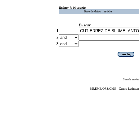
Refinar la búsqueda
Base de datos :
article
Buscar
1
2
3
Search engin
BIREME/OPS/OMS - Centro Latinoameri