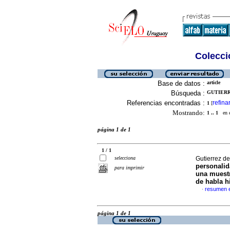
Colecció
Base de datos :
article
Búsqueda :
GUTIERR
Referencias encontradas :
refina
1
[
Mostrando:
1 .. 1
en el
página 1 de 1
1 / 1
selecciona
Gutierrez de
personalid
para imprimir
una muestr
de habla h
resumen 
·
página 1 de 1