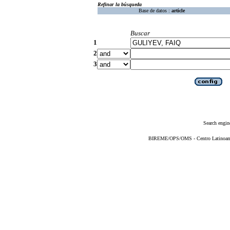
Refinar la búsqueda
Base de datos :
article
Buscar
1
2
3
Search engin
BIREME/OPS/OMS - Centro Latinoameri