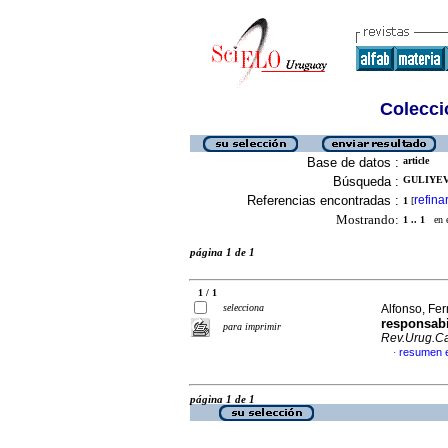
Colecció
Base de datos :
article
Búsqueda :
GULIYEV,
Referencias encontradas :
refina
1
[
Mostrando:
1 .. 1
en el
página 1 de 1
1 / 1
selecciona
Alfonso, Fer
responsabi
para imprimir
Rev.Urug.Ca
resumen 
·
página 1 de 1