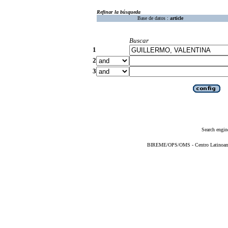
Refinar la búsqueda
Base de datos :
article
Buscar
1
2
3
Search engin
BIREME/OPS/OMS - Centro Latinoameri