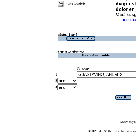
diagnóst
para imprimir
dolor en 
Méd. Urug
resume
·
página 1 de 1
Refinar la búsqueda
Base de datos :
article
Buscar
1
2
3
Search engin
BIREME/OPS/OMS - Centro Latinoameri