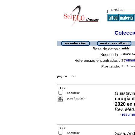
Colecció
Base de datos :
article
Búsqueda :
GUASTAVI
Referencias encontradas :
refina
2
[
Mostrando:
1 .. 2
en el
página 1 de 1
1 / 2
selecciona
Guastavin
cirugía d
para imprimir
2020 en u
Rev. Méd.
resume
·
2 / 2
selecciona
Sosa, Andr