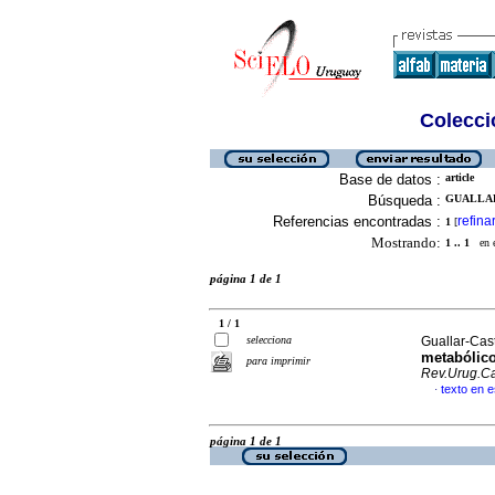
Colecció
Base de datos :
article
Búsqueda :
GUALLAR
Referencias encontradas :
refina
1
[
Mostrando:
1 .. 1
en el
página 1 de 1
1 / 1
selecciona
Guallar-Casti
metabólico
para imprimir
Rev.Urug.Ca
texto en 
·
página 1 de 1