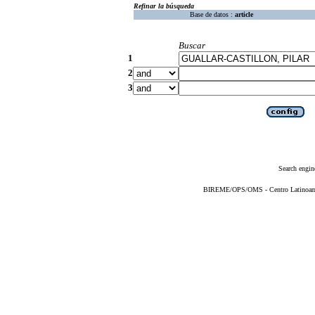
Refinar la búsqueda
Base de datos :
article
Buscar
1
2
3
Search engin
BIREME/OPS/OMS - Centro Latinoameri