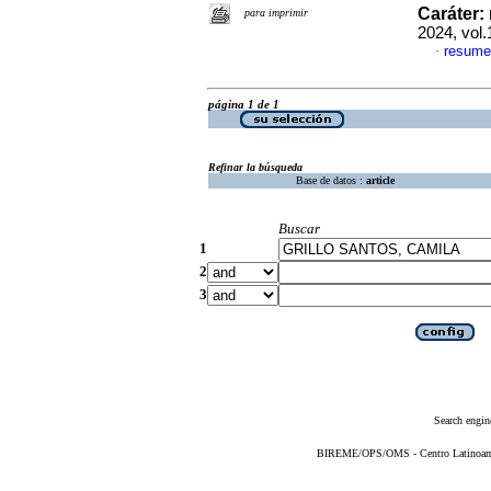
Caráter:
para imprimir
2024, vol
resume
·
página 1 de 1
Refinar la búsqueda
Base de datos :
article
Buscar
1
2
3
Search engin
BIREME/OPS/OMS - Centro Latinoameri