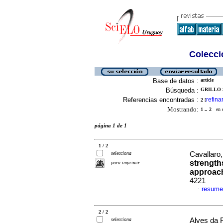
Colecció
Base de datos :
article
Búsqueda :
GRILLO 
Referencias encontradas :
refina
2
[
Mostrando:
1 .. 2
en el
página 1 de 1
1 / 2
selecciona
Cavallaro,
strengths
para imprimir
approac
4221
resume
·
2 / 2
selecciona
Alves da 