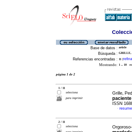
Colecció
Base de datos :
article
Búsqueda :
GRILLE, 
Referencias encontradas :
refina
11
[
Mostrando:
1 .. 10
en 
página 1 de 2
1 / 11
selecciona
Grille, Ped
paciente
para imprimir
ISSN 168
resume
·
2 / 11
selecciona
Orgoroso-
para imprimir