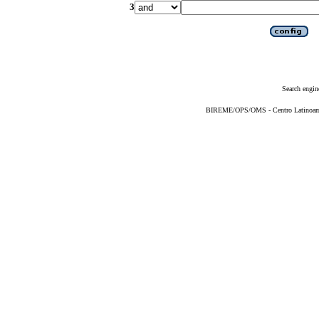
3
Search engin
BIREME/OPS/OMS - Centro Latinoameri