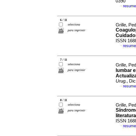
0390
resume
·
6 / 11
Grille, Pe
selecciona
Coagulop
para imprimir
Cuidados
ISSN 168
resume
·
7 / 11
selecciona
Grille, Pe
lumbar e
para imprimir
Actualiz
Urug.
, Di
resume
·
8 / 11
Grille, Pe
selecciona
Síndrome
para imprimir
literatura
ISSN 168
resume
·