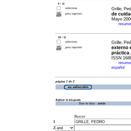
9 / 11
selecciona
Grille, Ped
de cuida
para imprimir
Mayo 2006
resume
·
10 / 11
selecciona
Grille, Ped
externo 
para imprimir
práctica
ISSN 168
resume
·
español
página 1 de 2
Refinar la búsqueda
Base de datos :
article
Buscar
1
2