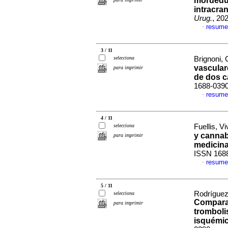
mordedu
intracra
Urug.
, 20
resume
·
3 / 11
selecciona
Brignoni, 
vascular
para imprimir
de dos 
1688-039
resume
·
4 / 11
selecciona
Fuellis, Vi
y cannab
para imprimir
medicina
ISSN 168
resume
·
5 / 11
Rodríguez,
selecciona
Comparac
para imprimir
tromboli
isquémi