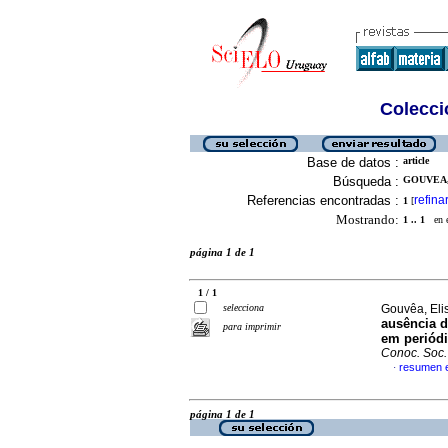
Colecció
Base de datos :
article
Búsqueda :
GOUVEA, 
Referencias encontradas :
refina
1
[
Mostrando:
1 .. 1
en el
página 1 de 1
1 / 1
selecciona
Gouvêa, Eli
ausência d
para imprimir
em periódi
Conoc. Soc.
resumen 
·
página 1 de 1