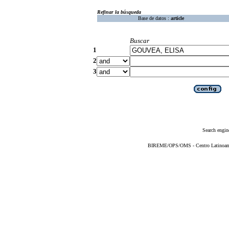
Refinar la búsqueda
Base de datos :
article
Buscar
1
2
3
Search engin
BIREME/OPS/OMS - Centro Latinoameri