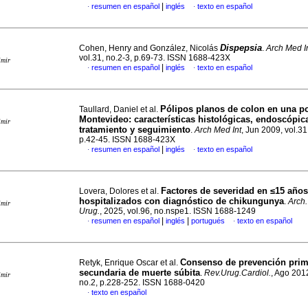
|
resumen en español
inglés
texto en español
·
·
Dispepsia
Cohen, Henry and González, Nicolás
.
Arch Med I
vol.31, no.2-3, p.69-73. ISSN 1688-423X
imir
|
resumen en español
inglés
texto en español
·
·
Pólipos planos de colon en una p
Taullard, Daniel et al.
Montevideo: características histológicas, endoscópic
imir
tratamiento y seguimiento
.
Arch Med Int
, Jun 2009, vol.31
p.42-45. ISSN 1688-423X
|
resumen en español
inglés
texto en español
·
·
Factores de severidad en ≤15 años
Lovera, Dolores et al.
hospitalizados con diagnóstico de chikungunya
.
Arch.
imir
Urug.
, 2025, vol.96, no.nspe1. ISSN 1688-1249
|
|
resumen en español
inglés
portugués
texto en español
·
·
Consenso de prevención prim
Retyk, Enrique Oscar et al.
secundaria de muerte súbita
.
Rev.Urug.Cardiol.
, Ago 2012
imir
no.2, p.228-252. ISSN 1688-0420
texto en español
·