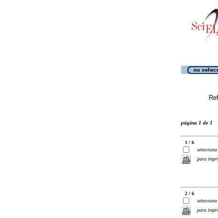
Ref
página 1 de 1
1 / 6
selecciona
para impr
2 / 6
selecciona
para impr