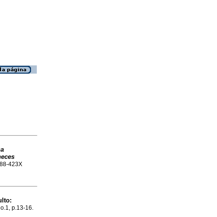
na
heces
1688-423X
ulto:
no.1, p.13-16.