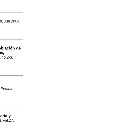
nt
, Jun 2009,
oblación de
as,
, no.2-3,
 Pediatr.
aria y
, vol.27,