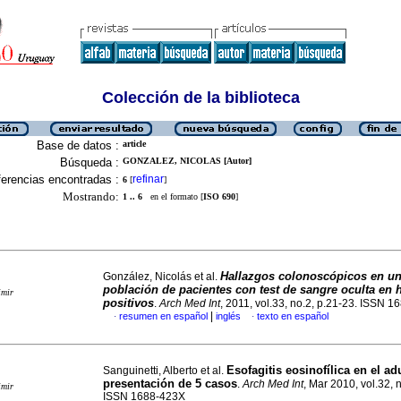
Colección de la biblioteca
Base de datos :
article
Búsqueda :
GONZALEZ, NICOLAS [Autor]
erencias encontradas :
refinar
6
[
]
Mostrando:
1 .. 6
en el formato [
ISO 690
]
Hallazgos colonoscópicos en u
González, Nicolás et al.
población de pacientes con test de sangre oculta en 
imir
positivos
.
Arch Med Int
, 2011, vol.33, no.2, p.21-23. ISSN 
|
resumen en español
inglés
texto en español
·
·
Esofagitis eosinofílica en el ad
Sanguinetti, Alberto et al.
presentación de 5 casos
.
Arch Med Int
, Mar 2010, vol.32, 
imir
ISSN 1688-423X