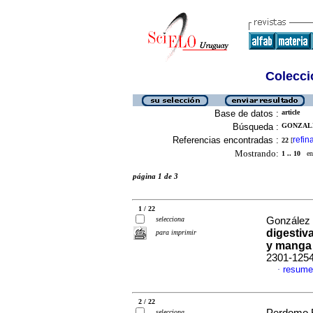
Colecció
Base de datos :
article
Búsqueda :
GONZALE
Referencias encontradas :
refin
22
[
Mostrando:
1 .. 10
en 
página 1 de 3
1 / 22
selecciona
González 
digestiva
para imprimir
y manga 
2301-125
resume
·
2 / 22
selecciona