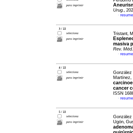
Perdomo R
Aneurism
para imprimir
Urug.
, 20
resume
·
3 / 22
Tristant,
selecciona
Esplenec
para imprimir
masiva p
Rev. Méd.
resume
·
4 / 22
González 
selecciona
Martínez,
para imprimir
carcinoe
cancer c
ISSN 168
resume
·
5 / 22
González 
selecciona
Ugón, Gu
para imprimir
adenoma 
quirúrgi