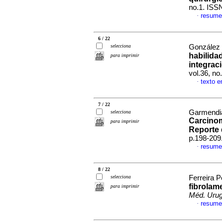
no.1. ISS
resume
·
6 / 22
selecciona
González 
habilida
para imprimir
integraci
vol.36, n
texto e
·
7 / 22
Garmendia
selecciona
Carcinom
para imprimir
Reporte 
p.198-209
resume
·
8 / 22
selecciona
Ferreira P
fibrolam
para imprimir
Méd. Urug
resume
·