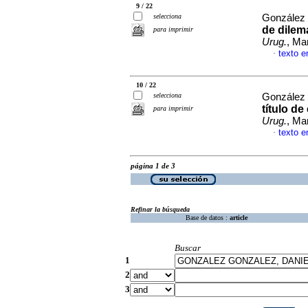
9 / 22
selecciona
González 
de dilema
para imprimir
Urug.
, Ma
texto e
·
10 / 22
selecciona
González 
título de
para imprimir
Urug.
, Ma
texto e
·
página 1 de 3
Refinar la búsqueda
Base de datos :
article
Buscar
1
2
3