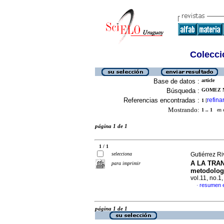
Colecció
Base de datos :
article
Búsqueda :
GOMEZ N
Referencias encontradas :
refina
1
[
Mostrando:
1 .. 1
en el
página 1 de 1
1 / 1
selecciona
Gutiérrez R
A LA TRA
para imprimir
metodolog
vol.11, no.
resumen 
·
página 1 de 1