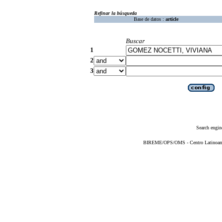
Refinar la búsqueda
Base de datos :
article
Buscar
1
2
3
Search engin
BIREME/OPS/OMS - Centro Latinoameri