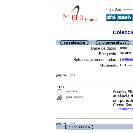
Colecció
Base de datos :
article
Búsqueda :
GOMES, 
Referencias encontradas :
refina
1
[
Mostrando:
1 .. 1
en el
página 1 de 1
1 / 1
selecciona
Gouvêa, Eli
ausência d
para imprimir
em periódi
Conoc. Soc.
resumen 
·
página 1 de 1