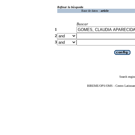
Refinar la búsqueda
Base de datos :
article
Buscar
1
2
3
Search engin
BIREME/OPS/OMS - Centro Latinoameri