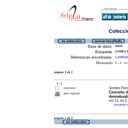
Colecció
Base de datos :
article
Búsqueda :
GOMES F
Referencias encontradas :
refina
1
[
Mostrando:
1 .. 1
en el
página 1 de 1
1 / 1
Gomes Fiorot
selecciona
Conceito d
para imprimir
desnatural
vol.13, no.
resumen 
·
página 1 de 1