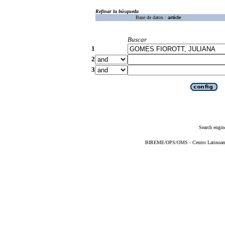
Refinar la búsqueda
Base de datos :
article
Buscar
1
2
3
Search engin
BIREME/OPS/OMS - Centro Latinoameri