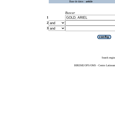
Base de datos :
article
Buscar
1
2
3
Search engin
BIREME/OPS/OMS - Centro Latinoameri