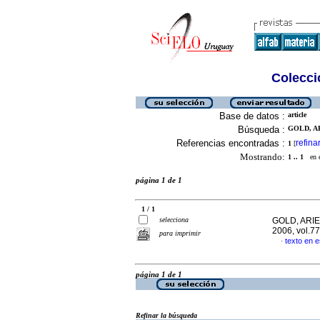
Colecció
Base de datos :
article
Búsqueda :
GOLD, AR
Referencias encontradas :
refina
1
[
Mostrando:
1 .. 1
en el
página 1 de 1
1 / 1
selecciona
GOLD, ARIE
2006, vol.7
para imprimir
texto en 
·
página 1 de 1
Refinar la búsqueda