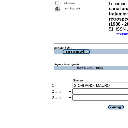
selecciona
Leborgne,
canal an
para imprimir
tratamie
retrospe
(1988 - 2
51. ISSN 
resume
·
página 1 de 1
Refinar la búsqueda
Base de datos :
article
Buscar
1
2
3