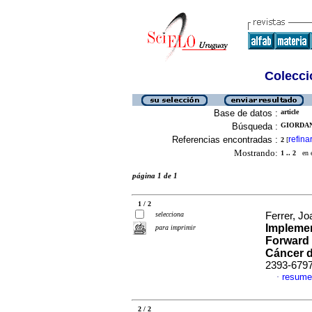
Colecció
Base de datos :
article
Búsqueda :
GIORDAN
Referencias encontradas :
refina
2
[
Mostrando:
1 .. 2
en el
página 1 de 1
1 / 2
selecciona
Ferrer, Jo
Implemen
para imprimir
Forward 
Cáncer 
2393-679
resume
·
2 / 2