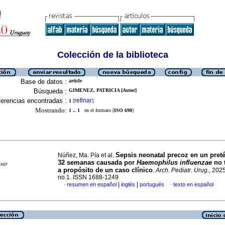
Colección de la biblioteca
Base de datos :
article
Búsqueda :
GIMENEZ, PATRICIA [Autor]
erencias encontradas :
refinar
1
[
]
Mostrando:
1 .. 1
en el formato [
ISO 690
]
Sepsis neonatal precoz en un pret
Núñez, Ma. Pía et al.
32 semanas causada por
Haemophilus influenzae
no t
imir
a propósito de un caso clínico
.
Arch. Pediatr. Urug.
, 2025
no.1. ISSN 1688-1249
|
|
resumen en español
inglés
portugués
texto en español
·
·