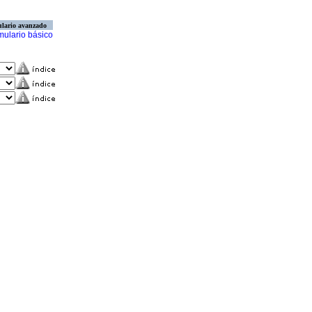
lario avanzado
mulario básico