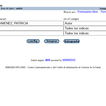
eda
Base de datos :
article
Formu
Formulario libre
For
Buscar por :
uscar
en el campo
iAH
WWWISIS
Search engine:
powered by
BIREME/OPS/OMS - Centro Latinoamericano y del Caribe de Información en Ciencias de la Salud