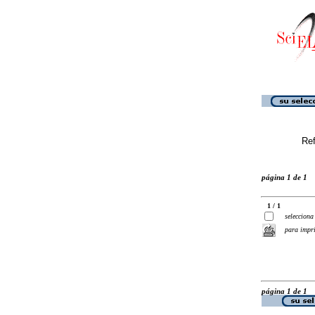
Ref
página 1 de 1
1 / 1
selecciona
para impr
página 1 de 1