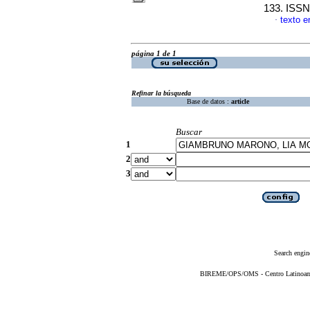
133. ISSN
texto e
·
página 1 de 1
Refinar la búsqueda
Base de datos :
article
Buscar
1
2
3
Search engin
BIREME/OPS/OMS - Centro Latinoameri