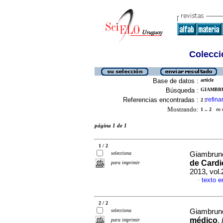
Colecció
Base de datos :
article
Búsqueda :
GIAMBRU
Referencias encontradas :
refina
2
[
Mostrando:
1 .. 2
en el
página 1 de 1
1 / 2
selecciona
Giambruno
de Cardi
para imprimir
2013, vol.
texto e
·
2 / 2
selecciona
Giambruno
médico
.
para imprimir