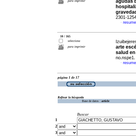
agudas b
para imprimir
hospital
graveda
2301-125
resume
·
10 / 165
selecciona
Izuibejeres
arte esc
para imprimir
salud e
no.nspe1.
resume
·
página 1 de 17
Refinar la búsqueda
Base de datos :
article
Buscar
1
2
3