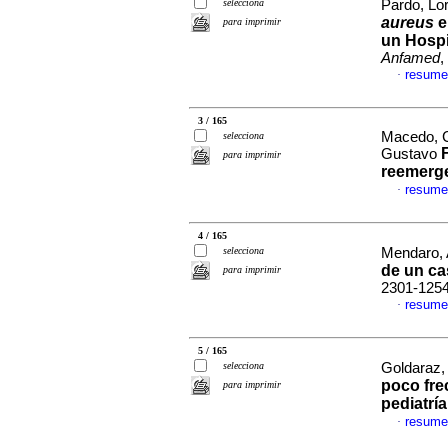
selecciona
Pardo, Lor
aureus
e
para imprimir
un Hospi
Anfamed
,
resume
·
3 / 165
Macedo, C
selecciona
Gustavo
para imprimir
reemerge
resume
·
4 / 165
selecciona
Mendaro, 
de un ca
para imprimir
2301-125
resume
·
5 / 165
selecciona
Goldaraz, 
poco fre
para imprimir
pediatría
resume
·