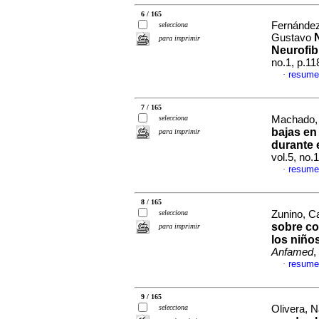
6 / 165
Fernández
selecciona
Gustavo
para imprimir
Neurofib
no.1, p.1
resume
·
7 / 165
selecciona
Machado, 
bajas en
para imprimir
durante 
vol.5, no
resume
·
8 / 165
selecciona
Zunino, Ca
sobre co
para imprimir
los niños
Anfamed
,
resume
·
9 / 165
selecciona
Olivera, N