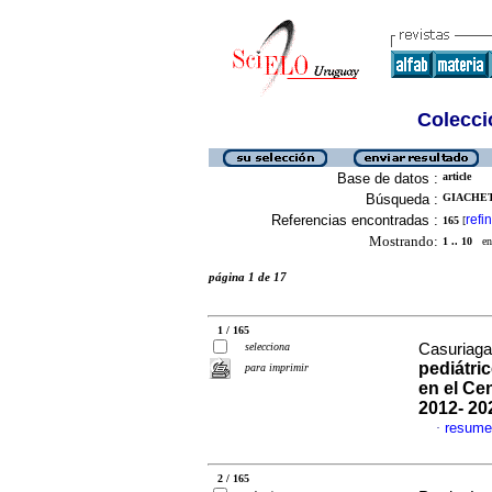
Colecció
Base de datos :
article
Búsqueda :
GIACHET
Referencias encontradas :
refi
165
[
Mostrando:
1 .. 10
en 
página 1 de 17
1 / 165
selecciona
Casuriaga,
pediátri
para imprimir
en el Ce
2012- 20
resume
·
2 / 165