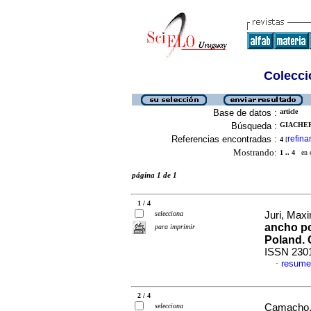
Colecció
Base de datos :
article
Búsqueda :
GIACHERO
Referencias encontradas :
refina
4
[
Mostrando:
1 .. 4
en el
página 1 de 1
1 / 4
selecciona
Juri, Maxi
ancho po
para imprimir
Poland. 
ISSN 230
resume
·
2 / 4
selecciona
Camacho, 