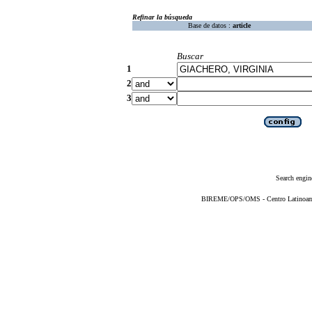
Refinar la búsqueda
Base de datos :
article
Buscar
1
2
3
Search engin
BIREME/OPS/OMS - Centro Latinoameri