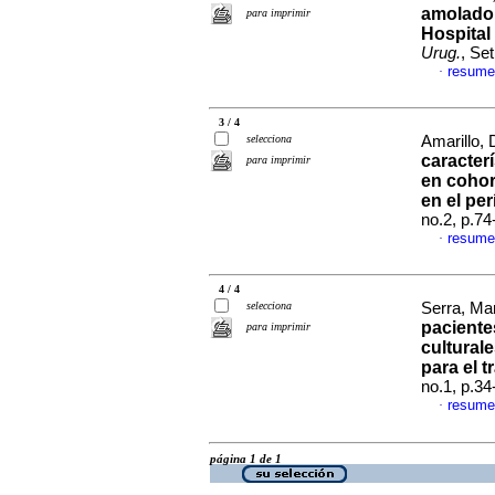
amolador
para imprimir
Hospital
Urug.
, Se
resume
·
3 / 4
selecciona
Amarillo, 
caracter
para imprimir
en cohor
en el pe
no.2, p.7
resume
·
4 / 4
selecciona
Serra, Mar
paciente
para imprimir
cultural
para el t
no.1, p.3
resume
·
página 1 de 1