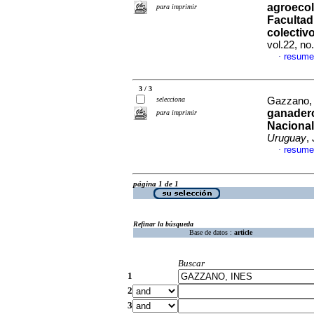
agroecol
para imprimir
Facultad
colectiv
vol.22, n
resume
·
3 / 3
selecciona
Gazzano, 
ganadero
para imprimir
Nacional
Uruguay
,
resume
·
página 1 de 1
Refinar la búsqueda
Base de datos :
article
Buscar
1
2
3