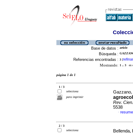
Colecció
Base de datos :
article
Búsqueda :
GAZZANO,
Referencias encontradas :
refina
3
[
Mostrando:
1 .. 3
en el
página 1 de 1
1 / 3
selecciona
Gazzano, 
agroeco
para imprimir
Rev. Cien
5538
resume
·
2 / 3
selecciona
Bellenda, 