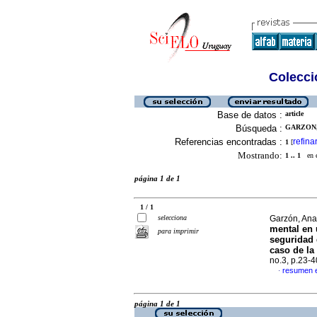
Colecció
Base de datos :
article
Búsqueda :
GARZON, 
Referencias encontradas :
refina
1
[
Mostrando:
1 .. 1
en el
página 1 de 1
1 / 1
selecciona
Garzón, Ana
mental en 
para imprimir
seguridad 
caso de la
no.3, p.23-
resumen 
·
página 1 de 1