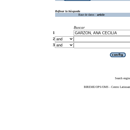
Refinar la búsqueda
Base de datos :
article
Buscar
1
2
3
Search engin
BIREME/OPS/OMS - Centro Latinoameri